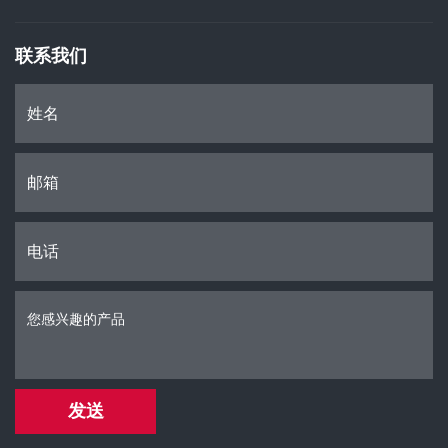
动，带能量回收。 快速安装
驱动与控制，降低噪音和能
与易更换零件：减少停机时
耗。 以下是一段适合用于网
间，加快调试进度。 总拥有
站或宣传册的简洁英文翻
联系我们
成本低，性价比高…
译…
发送