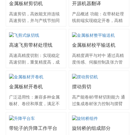
金属板材剪切机
开源机器翻译
机时间和维护成本。 适用范
程中受力更均匀，有助于防
钢带、铝带、铜带等。 塑料
动，提高一致性和产品质量
围广：适用于不同材质和尺
止跑偏和振动。 保障下游工
薄膜/复合材料送料：薄膜、
适用范围广： 满足不同规
高速剪切，高效能支持连续
产品概述 功能：在带材处理
寸的板材、片材或带材。 安
序质量：为冲压、成型、涂
纸张、铝箔及其他卷材（取
格、不同性质物料的输送与
高速剪切，并与产线节拍同
线前端实现稳定开卷，高精
全性和自动化程度高：配备
覆、分条等工序提供可靠、
决于设备配置）。 为下游工
加工需求。 承载能力强： 采
步运行，减少等待时间，提
度张力控制与平稳送料，并
联锁保护及稳定控制系统，
稳定的送料。 结构设计可
艺提供连续稳定的送料：包
用耐磨高强度关键部件，支
升良率，增加总产出。 剪切
与下游设备（如剪切、涂
易于集成到自动化生产线
靠：耐用的传动和导向系
括纵剪、剪切、冲压、涂
持长期重载运行。 使用寿命
精度高，切口质量好通过优
覆、矫直等）无缝衔接。 适
中。
统，运行稳定，维护方便。
高速飞剪带材处理线
金属板材校平输送机
覆、层压和成型。 实现全线
长： 关键部件优化设计减少
化剪切机构与控制策略，实
用材料：钢、铝及其他金属
适用于多种材料：可用于不
自动化：与矫平机、飞剪、
磨损，降低更换频率。 维护
现稳定的定长精度和笔直的
带材，广泛应用于汽车、家
高速高精度切割：实现稳定
高精度调平与对中 通过高精
同卷料尺寸和材料类型（如
纵剪线、收卷机/复卷机等集
便捷： 模块化设计便于检查
切口边缘。减少飞边、毛刺
电、包装及家居装饰领域。
高速切割，重复精度高，成
度传感、伺服控制及张力管
金属钢板、复合材料等）。
成，实现自动线联动。还可
与维修，减少停机时间和人
及切口缺陷，确保下游工序
基本结构：卷轴/开卷筒、张
品尺寸一致性好。 连续稳定
理实现，确保材料在裁切后
与下游设备（如纵剪和堆垛/
工成本。 安全可靠： 配备防
性能一致。 动态响应强对线
力传感闭环控制、夹紧/开卷
运行：具备自诊断、故障保
输送过程中保持平整与正确
收集系统）同步，支持
护罩和联锁安全装置，确保
速度变化、带材平整度波动
机构、驱动单元、防护罩及
护和冗余功能，最大限度减
对位，提供更高的一致性。
PLC/HMI（触摸屏）控制及
人员与设备安全。 可定制：
金属板材开卷机
摆动剪切
及来料进给周期变化适应性
安全联锁装置、控制柜与人
少非计划停机，提高产线利
快速稳定的调平与输送过程
远程监控，减少人工干预。
可根据现场工艺布局、速
强，使飞剪动作更稳定，降
机界面。 适用范围 卷径范围
用率。 卓越的系统集成：轻
自动化调平与输送控制，减
广泛适用性：兼容多种金属
高产能卷材/带材切割能力 通
确保材料稳定运行与长度控
度、输送宽度/高度等要求进
低误剪、欠切或漏切风险。
（内径/外径可选）：通常为
松对接上下游设备，支持自
少设置时间，提升整线产能
板材、卷径和厚度，满足不
过集成卷材张力控制与摆臂
制：通过张力控制、导向/定
行定制设计。 公司的主要业
先进控制系统，同步性能好
Ø450–Ø1500毫米（依型号
动化控制与数据通信，形成
与稳定性。 与裁切线无缝集
同生产线需求。 稳定高效开
切割，适用于连续、大批量
心功能及长度测量，保障下
务范围包括精密整平机、开
采用高精度传感器与闭环控
而定） 带材宽度：约80–
闭环生产线。 模块化紧凑设
成 兼容主流裁切设备，提供
卷：闭环张力控制确保开卷
加工，实现高产能并提升产
游加工的质量与一致性。
卷停剪生产线、…
制（如位置/速度/计数同
2000毫米（依型号而定） 厚
计：模块化结构便于现场安
定制化夹持、张力及对位方
平整无褶皱，无断带现象。
线效率。 精准切割质量与稳
步），确保剪切点定位精
度范围：约0.2–6.0毫米 最大
带轮子的升降工作平台
旋转桥的组成部分
装、维护及未来扩展，节省
案，减少换线时间与停机。
高精度张力控制：伺服驱动
定性 凭借精确对中、稳定张
准。通过联锁与上游卷取/卷
张力与线速度：因型号而