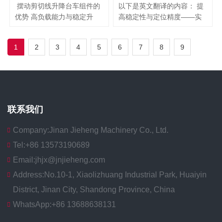
空间。 节能与成本优势：高
全生命周期可靠性与鲁棒性
配合传感器反馈，减少张力
力管理及优化刀具几何结
摆动剪切线升降台车组件的
以下是英文翻译的内容： 提
绕设备及下游剪切/卷取系统
异；典型张力范围为0至数十
效驱动与速度控制策略降低
自检、容错设计及快速故障
波动，适用于薄板和高强度
构，实现切口平整、毛刺极
优势 高负载能力与稳定升
高稳定性与定位精度——实
协同工作，维持稳定的工艺
千牛，线速度最高约150米/
单位生产成本和运营费用。
恢复，适应多种工况与长期
材料。 快速换卷，低停机时
少，降低下游加工成本。 能
降，确保重型金属卷材的安
现摆动桥处更精确的张力控
周期时序。 运行可靠，…
分钟 材料兼容性：钢、镁合
快速换型与灵活性：快速更
运行。 安全性与合规性 安全
间：快速换卷和开卷动作提
够适应多种材料及不同的厚
全搬运，提升生产稳定性。
制与对中，降低废品率。 坚
金、…
换刀具/模具，迅速切换生产
互锁、防护措施、数据保护
升生产线效率。 低能耗静音
度要求 可处理多种金属卷材
1
2
3
4
5
6
7
8
9
板材移动顺畅且定位精准，
固耐用的结构——采用高强
规格，缩短换线时间。 广泛
及合规设计，满足行业标准
运行：高效驱动设计降低能
（钢、铝、不锈钢等），覆
保证摆动剪切线和夹紧操作
度材料，延长使用寿命，减
适应性：与多种材料兼容性
与隐私要求。 自动化与智能
耗和噪音。 自动化与智能功
盖薄至中厚宽泛厚度范围，
准确，减少废料。 模块化设
少维护频率。 高适应性与广
好，厚度范围广，适合多品
诊断 自适应调平算法、在线
能：与下游设备无缝集成，
适应性强。 增强自动化与产
计，易于集成：可快速与现
泛兼容性——兼容多种分条
种、小批量生产。 低维护，
诊断与维护建议，减少人工
支持远程诊断、故障报警、
线集成能力 支持后送料、自
有生产线和自动化系统对
线型号、不同卷宽及工艺参
长寿命：关键部件耐用，维
干预，提升维护效率。 跨平
数据采集和追溯。 可靠性与
动对中、堆垛、在线测厚等
接。 全面的安全功能：急
数。 灵活调节与易维护——
联系我们
护间隔长，减少停机时间。
台且易于集成…
耐用性：模块化设计搭配高
功能，便于与上下游设备无
停、过载保护、防坠落保
模块化设计，组件可快速更
…
品质组件，便于维护且使用
缝集成，提升自动化水平。
护，可选配防护罩。 强大的
换/维护。 提升生产效率——
Company:
Jinan Jieheng Machinery Co., Ltd.
寿命长。 安全合规：全面的
结构刚性与耐久性 专为抵抗
定制能力：行程、平台尺寸
缩短设置与换型时间，减少
安全功能、急停装置和互锁
振动和支持高负载设计，确
Tel:
+86 13573190689
和模块化组件可根据工艺要
停机时间。 增强安全性——
装置；符合行业标准
保长期稳定性，适用于高强
求调整。 低维护与长使用寿
配备全面安全防护罩、急
Email:
jhjx@jnjieheng.com
（CE/UL）。 定制能力：根
度切削，降低维护频率。 能
命：坚固耐用，降低维护成
停、过载保护等安全功能。
Address:
No.10-1, Xiaolizhuang Industrial Park, Huaiyin
据客户规格定制张力范围、
效与噪音优化…
本。 紧凑占地面积，节省空
自动化与监控能力——支持
…
District, Jinan City, Shandong Province, China
间：适用于紧凑的生产线布
PLC/HMI集成、远程监控与
局。 节能高效，多种驱动选
诊断，便于工艺优化。 更低
WhatsApp:
+86 13688638131
项：电动、液压或混合驱
能耗与更静音运行——优化