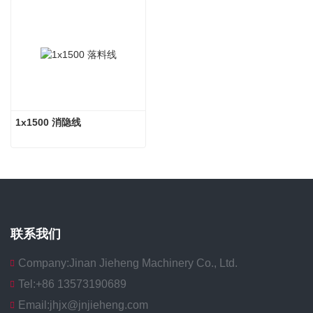
1x1500 消隐线
联系我们
Company:
Jinan Jieheng Machinery Co., Ltd.
Tel:
+86 13573190689
Email:
jhjx@jnjieheng.com